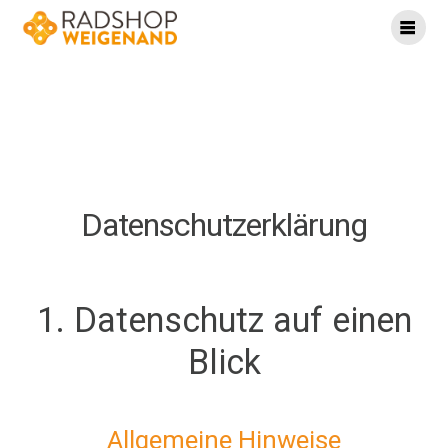
Skip
to
content
Datenschutz
Datenschutz­erklärung
1. Datenschutz auf einen
Blick
Allgemeine Hinweise